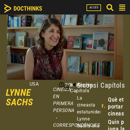
ACCÉS
USA
Sinopsi
Capítols
20min
6
Anglès
LYNNE
CINEMA
Capítols
EN
La
Què et v
SACHS
PRIMERA
cineasta
1.
portar a 
PERSONA
estatunidenca
cineasta
·
Lynne
Quin pap
CORRESPONDÈNCIES
Sachs ens
juga la