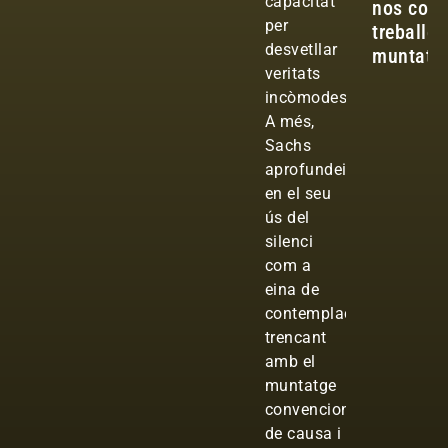
capacitat
nos com
per
treballes
desvetllar
muntatg
veritats
incòmodes.
A més,
Sachs
aprofundeix
en el seu
ús del
silenci
com a
eina de
contemplació,
trencant
amb el
muntatge
convencional
de causa i