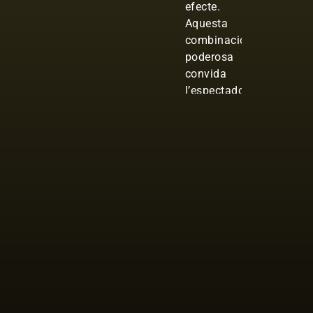
efecte.
Aquesta
combinació
poderosa
convida
l’espectador
a una
experiència
més
profunda i
reflexiva.