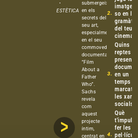
·
submergeix
imatge i 
en els
ESTÈTICA
2.
so en la
secrets del
gramàti
seu art,
del teu
especialment
cinema?
en el seu
Quins
commovedor
reptes
documental
presenta
“Film
documen
About a
3.
en un
Father
temps
Who”.
marcat p
Sachs
les xarx
revela
socials?
com
Què
aquest
t'impuls
projecte
fer les
íntim,
4.
pel·lícul
centrat en