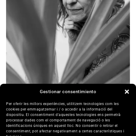
Gestionar consentimiento
Bio
Per oferir les millors experiències, utilitzem tecnologies com les
cookies per emmagatzemar i / o accedir a la informació del
Lynne Sachs és una cineasta i poeta resident a
dispositiu. El consentiment d'aquestes tecnologies ens permetrà
Brooklyn, Nova York. El seu treball explora la
processar dades com el comportament de navegació o les
intrincada relació entre les observacions personals i
identificacions úniques en aquest lloc. No consentir o retirar el
consentiment, pot afectar negativament a certes característiques i
les experiències històriques més àmplies en