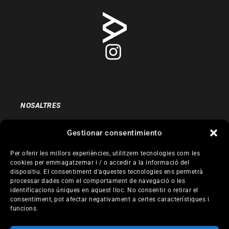
NOSALTRES
ENTREVISTES
Gestionar consentimiento
ITINERARIS
Per oferir les millors experiències, utilitzem tecnologies com les
COMUNITAT
cookies per emmagatzemar i / o accedir a la informació del
NEWSLETTER
dispositiu. El consentiment d'aquestes tecnologies ens permetrà
processar dades com el comportament de navegació o les
identificacions úniques en aquest lloc. No consentir o retirar el
CONTACTA
consentiment, pot afectar negativament a certes característiques i
funcions.
AVÍS LEGAL