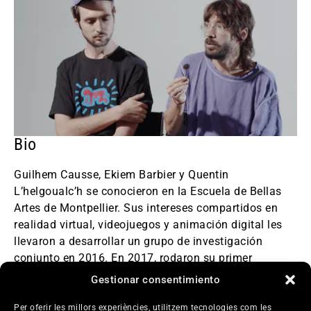
Bio
Guilhem Causse, Ekiem Barbier y Quentin
L’helgoualc’h se conocieron en la Escuela de Bellas
Artes de Montpellier. Sus intereses compartidos en
realidad virtual, videojuegos y animación digital les
llevaron a desarrollar un grupo de investigación
conjunto en 2016. En 2017, rodaron su primer
documental en el juego GTA V Online y produjeron un
Gestionar consentimiento
medio metraje Marlowe Drive. La película se proyectó
en el festival de cortometrajes de Brive, en el FIFIB de
Per oferir les millors experiències, utilitzem tecnologies com les