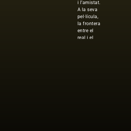
i l’amistat.
A la seva
pel·lícula,
la frontera
entre el
real i el
virtual es
difumina,
revelant
una
comunitat
unida no
només pel
joc, sinó
per
l’experiència
compartida
del
descobriment.