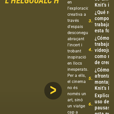
L’HELGOUALC’H
en
Knit’s is
l’exploració
¿Qué ret
creativa a
comport
través
3.
trabajar
d’espais
esta for
desconeguts,
¿Cómo e
abraçant
trabajar 
l’incert i
4.
videojue
trobant
como me
inspiració
de creac
en llocs
¿Cómo
inesperats.
afrontast
Per a ells,
5.
montaje 
el cinema
Knit’s Is
no és
només un
Explicad
art, sinó
uso de l
6.
un viatge
pausas 
cap a
esta pelí