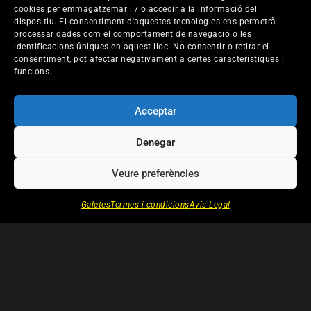
cookies per emmagatzemar i / o accedir a la informació del
Burdeos, en el Centquatre y en la Fundación Cartier.
dispositiu. El consentiment d'aquestes tecnologies ens permetrà
En 2018, comenzaron a escribir el largometraje
processar dades com el comportament de navegació o les
documental Knit’s Island mientras también
identificacions úniques en aquest lloc. No consentir o retirar el
consentiment, pot afectar negativament a certes característiques i
participaban en conferencias sobre tecnologías
funcions.
digitales en universidades como el Centro Turing en la
ETH de Zúrich, la Sorbona y la Universidad de París 8.
Acceptar
Filmografia
Denegar
Dirección:
Knit's Island (2023)
Veure preferències
Marlowe Drive (2018)
Galetes
Termes i condicions
Avís Legal
+ ENTREVISTES