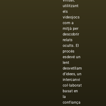
virtual,
utilitzant
els
videojocs
com a
mitjà per
descobrir
relats
ocults. El
procés
esdevé un
lent
desvetllament
d’idees, un
intercanvi
col·laboratiu
basat en
la
confiança