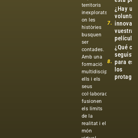
territoris
¿Hay un
inexplorats
voluntad
on les
7.
innovaci
històries
vuestras
busquen
película
ser
¿Qué crit
contades.
seguiste
Amb una
8.
para esc
formació
los
multidisciplinària,
protagon
ells i els
seus
col·laboradors
fusionen
els límits
de la
realitat i el
món