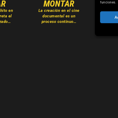
AR
MONTAR
PR
funciones.
 hito en
La creación en el cine
Pr
reta el
documental es un
d
A
izado…
proceso continuo…
consti
esp