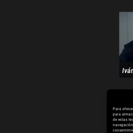
rco
Juan Bugarín
Cla
Para ofrece
para almace
de estas te
navegación o
consentimie